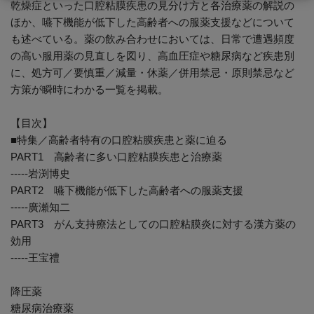
乾燥症といった口腔粘膜疾患の見分け方と各治療薬の解説の
ほか、嚥下機能が低下した高齢者への服薬支援などについて
も述べている。薬の飲み合わせにおいては、日常で遭遇頻度
の高い服用薬の見直しを図り、高血圧症や糖尿病など疾患別
に、処方可／要慎重／減量・休薬／併用禁忌・原則禁忌など
方策が瞬時にわかる一覧を掲載。
【目次】
■特集／高齢者特有の口腔粘膜疾患と薬に迫る
PART1 高齢者に多い口腔粘膜疾患と治療薬
-----岩渕博史
PART2 嚥下機能が低下した高齢者への服薬支援
-----廣瀬知二
PART3 がん支持療法としての口腔粘膜炎に対する漢方薬の
効用
-----王宝禮
降圧薬
糖尿病治療薬