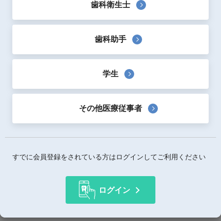
歯科衛生士
歯科助手
学生
監修：
朝波惣一郎・王宝禮・矢郷香
編著：
朝波惣一郎
・
王宝禮
・
矢郷香
出版社：
クインテッセンス出版
その他医療従事者
出版日：
2024年3月
サイズ：
A4判-変形
ページ数：
192ページ
すでに会員登録をされている方はログインしてご利用ください
概要
ログイン
特集では「高齢者特有の口腔粘膜疾患と薬に迫る」と題し、
高齢者によくみられる口腔カンジダ症や口腔扁平苔癬、口腔