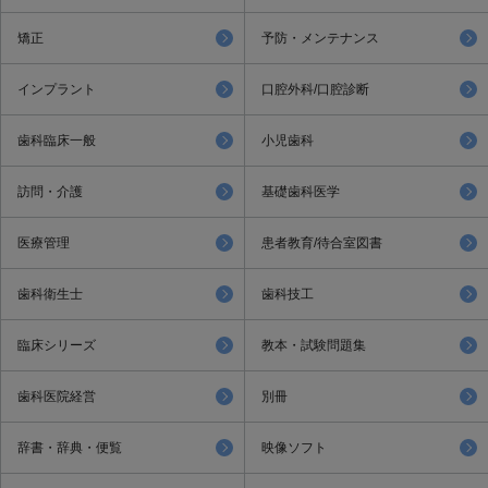
矯正
予防・メンテナンス
インプラント
口腔外科/口腔診断
歯科臨床一般
小児歯科
訪問・介護
基礎歯科医学
医療管理
患者教育/待合室図書
歯科衛生士
歯科技工
臨床シリーズ
教本・試験問題集
歯科医院経営
別冊
辞書・辞典・便覧
映像ソフト