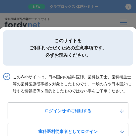
クラプロックス 体感セミナー
NEW
歯科関連製品情報サービスサイト
このサイトを
ご利用いただくための注意事項です。
必ずお読みください。
詳細検索
お気に入り
このWebサイトは、日本国内の歯科医師、歯科技工士、歯科衛生士
ホーム
書籍一覧
書籍詳細「薬YEARBOOK’24／’25」
等の歯科医療従事者を対象としたものです。一般の方や日本国外に
対する情報提供を目的としたものではない事をご了承ください。
薬YEARBOOK’24／’25
患者に聞かれても困らない！歯科医師のための「薬」飲み
合わせ完全マニュアル
ログインせずに利用する
0
いいね！
5,800
歯科医料従事者としてログイン
定価：
円(税抜)