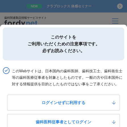
クラプロックス 体感セミナー
NEW
歯科関連製品情報サービスサイト
このサイトを
ご利用いただくための注意事項です。
必ずお読みください。
詳細検索
お気に入り
このWebサイトは、日本国内の歯科医師、歯科技工士、歯科衛生士
ホーム
書籍一覧
書籍詳細「THE SOFT LINING」
等の歯科医療従事者を対象としたものです。一般の方や日本国外に
対する情報提供を目的としたものではない事をご了承ください。
THE SOFT LINING
軟質リラインの本質
ログインせずに利用する
0
いいね！
9,000
定価：
円(税抜)
歯科医料従事者としてログイン