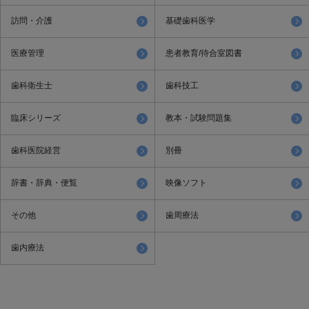
訪問・介護
基礎歯科医学
医療管理
患者教育/待合室図書
歯科衛生士
歯科技工
臨床シリーズ
教本・試験問題集
歯科医院経営
別冊
辞書・辞典・便覧
映像ソフト
その他
歯周療法
歯内療法