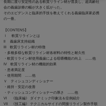
長期に渡り安定性のある軟質リライン材が普及し、超高齢社
会の義歯診療の幅が大きく拡がった。
そのエビデンスと臨床的手技を教えてくれる義歯臨床家必携
の一冊。
【CONTENS】
Ｉ 軟質リラインとは
II 義歯床支持組織
III 軟質リライン材の特徴
・多種多様な軟質リライン材各材料の特性と耐久性
・軟質リライン材使用義歯による咀嚼機能の向上 ……他
IV 軟質リライン材の機能的効果
・患者満足度
・使用期間 ……他
Ｖ ティシュコンディショナー
・維持・安定の改善
・ティッシュコンディショナーの厚さ ……他
VI 《臨床編》 ダイナミック印象法＆症例紹介
VII 《技工編》 テクニカルサイドの間接リライン製作手順