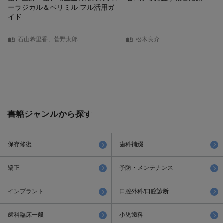
ーラジカル＆ペリミル フル活用ガ
イド
石山希里香、菅野太郎
松木良介
書籍ジャンルから探す
保存修復
歯科補綴
矯正
予防・メンテナンス
インプラント
口腔外科/口腔診断
歯科臨床一般
小児歯科