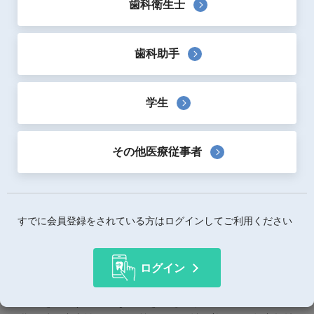
歯科衛生士
歯科助手
著者：
濱田泰三
・
村田比呂司
・
櫻井薫
・
水口俊介
・
河相安彦
・
木
学生
本克彦
出版社：
デンタルダイヤモンド社
出版日：
2016年1月
その他医療従事者
サイズ：
B5判
ページ数：
192ページ
ページカラー：
ハードカバー
すでに会員登録をされている方はログインしてご利用ください
概要
ログイン
本書は「痛い」「噛めない」「外れやすい」という義歯臨床
の悩みを解決する有効な一手を教えてくれる。