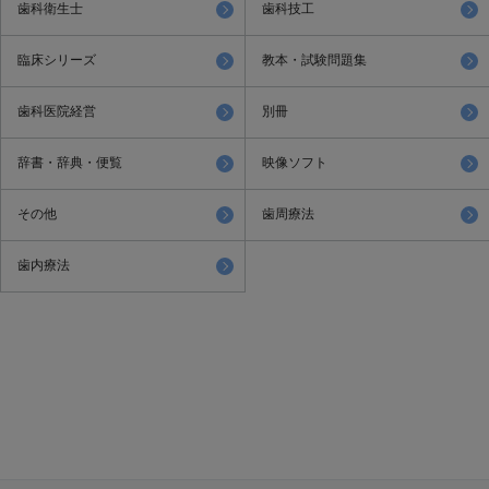
歯科衛生士
歯科技工
臨床シリーズ
教本・試験問題集
歯科医院経営
別冊
辞書・辞典・便覧
映像ソフト
その他
歯周療法
歯内療法