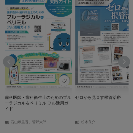
歯科医師・歯科衛生士のためのブル
ゼロから見直す根管治療
ーラジカル＆ペリミル フル活用ガ
イド
石山希里香、菅野太郎
松木良介