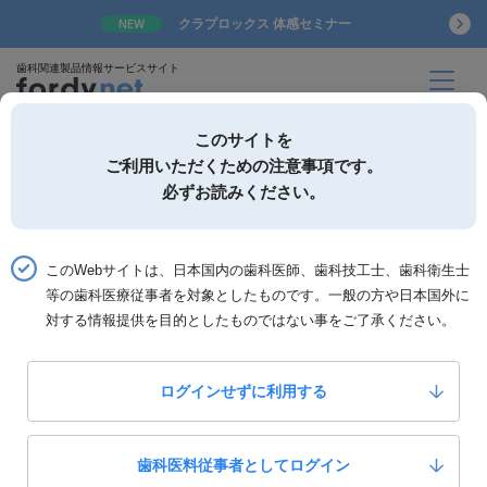
クラプロックス 体感セミナー
NEW
歯科関連製品情報サービスサイト
このサイトを
ご利用いただくための注意事項です。
必ずお読みください。
詳細検索
お気に入り
このWebサイトは、日本国内の歯科医師、歯科技工士、歯科衛生士
ホーム
書籍一覧
書籍詳細「ペリオOTOMEメソッド」
等の歯科医療従事者を対象としたものです。一般の方や日本国外に
対する情報提供を目的としたものではない事をご了承ください。
ペリオOTOMEメソッド
～器具の愛し方～
ログインせずに利用する
0
いいね！
4,500
定価：
円(税抜)
歯科医料従事者としてログイン