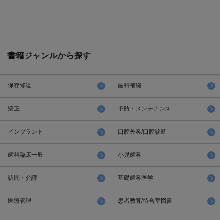
書籍ジャンルから探す
保存修復
歯科補綴
矯正
予防・メンテナンス
インプラント
口腔外科/口腔診断
歯科臨床一般
小児歯科
訪問・介護
基礎歯科医学
医療管理
患者教育/待合室図書