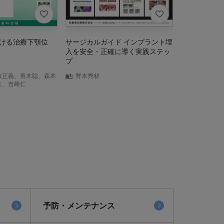
ける治療下顎位
サージカルガイド インプラント埋
その処方,大
入を安全・正確に導く実践ステッ
聞けない薬の
プ
数正義、青木聡、森本
野本秀材
中西康大
生、吉崎仁
予防・メンテナンス