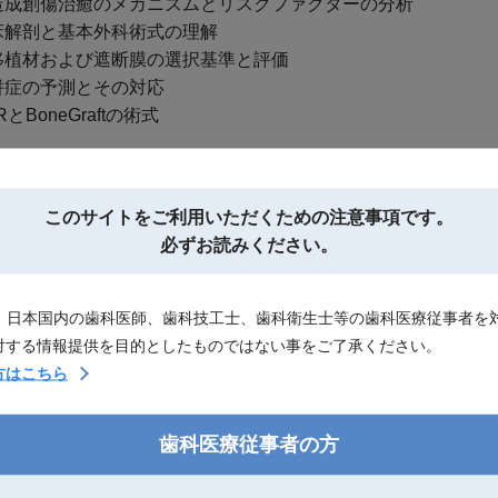
成創傷治癒のメカニズムとリスクファクターの分析
解剖と基本外科術式の理解
植材および遮断膜の選択基準と評価
症の予測とその対応
BoneGraftの術式
軟組織増生・移植
および治療プロトコールの提案
このサイトを
ご利用いただくための注意事項です。
織移植の生物学的意義
必ずお読みください。
組織採取の臨床術式
織移植のタイミング
は、日本国内の歯科医師、歯科技工士、歯科衛生士等の歯科医療従事者を
症例報告集
対する情報提供を目的としたものではない事をご了承ください。
方はこちら
歯科医療従事者の方