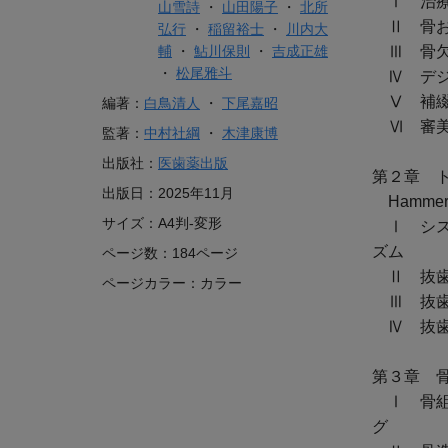
Ⅰ 治療
山雪詩
・
山田陽子
・
北所
Ⅱ 骨お
弘行
・
稲留裕士
・
川内大
輔
・
鮎川保則
・
吉成正雄
Ⅲ 骨欠
・
松尾雅斗
Ⅳ デジ
Ⅴ 補綴
編著：
白鳥清人
・
下尾嘉昭
Ⅵ 審美
監著：
中村社綱
・
木津康博
出版社：
医歯薬出版
第２章 
出版日：
2025年11月
Hammerl
サイズ：
A4判-変形
Ⅰ シス
ズム
ページ数：
184ページ
Ⅱ 抜歯
ページカラー：
カラー
Ⅲ 抜歯
Ⅳ 抜歯
第３章 骨造
Ⅰ 骨組
グ