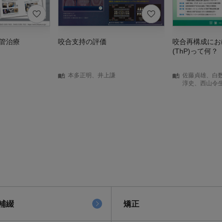
管治療
咬合支持の評価
咬合再構成にお
(ThP)って何？
本多正明、井上謙
佐藤貞雄、白
淳史、西山令
補綴
矯正