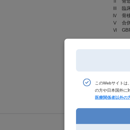
Ⅱ 骨造
Ⅲ 臨床
Ⅳ 骨移
Ⅴ 合併
Ⅵ GBRと
第４章 
臨床術式
Ⅰ 軟組
Ⅱ 結合
Ⅲ 軟組
このWebサイト
第５章 
の方や日本国外に
医療関係者以外の