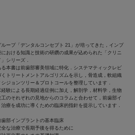
グループ「デンタルコンセプト 21」が培ってきた，インプ
療における知識と技術の研鑽の成果が込められた「クリニ
ド」シリーズ．
ある本書は前歯部審美領域に特化．システマティックレビ
づくトリートメントアルゴリズムを示し，骨造成，軟組織
ィシジョンツリー＆プロトコールを整理しています．
床経験による長期経過症例に加え，解剖学，材料学，生物
技工のそれぞれの見地からのコラムと合わせて，前歯部イ
ト治療を成功に導くための臨床的指針を提示しています．
前歯部インプラントの基本臨床
全な治療で長期予後を得るために