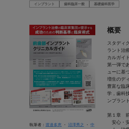
インプラント
歯科臨床一般
基礎歯科医学
概要
スタディ
ラント治
カルガイ
第一弾で
ューに基
増生のデ
豊富な臨
学，歯科
ンプラン
第１章 
安心・安
執筆者：
渡邉多恵
・
沼澤秀之
・
中