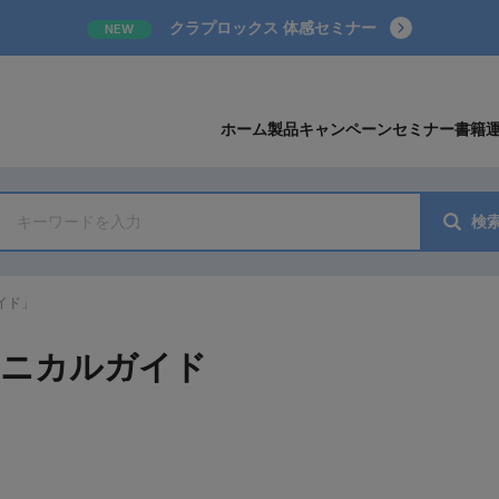
クラプロックス 体感セミナー
NEW
ホーム
製品
キャンペーン
セミナー
書籍
検
イド」
リニカルガイド