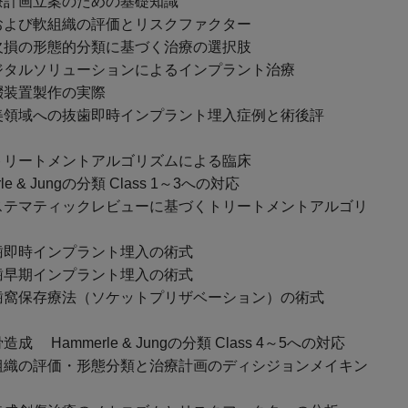
計画立案のための基礎知識
よび軟組織の評価とリスクファクター
損の形態的分類に基づく治療の選択肢
タルソリューションによるインプラント治療
装置製作の実際
領域への抜歯即時インプラント埋入症例と術後評
トリートメントアルゴリズムによる臨床
e & Jungの分類 Class 1～3への対応
テマティックレビューに基づくトリートメントアルゴリ
即時インプラント埋入の術式
早期インプラント埋入の術式
窩保存療法（ソケットプリザベーション）の術式
成 Hammerle & Jungの分類 Class 4～5への対応
織の評価・形態分類と治療計画のディシジョンメイキン