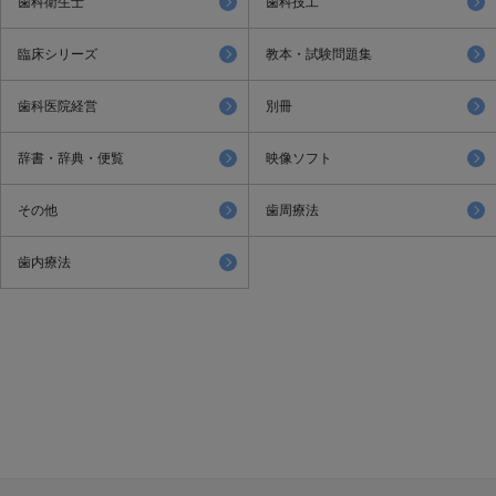
歯科衛生士
歯科技工
臨床シリーズ
教本・試験問題集
歯科医院経営
別冊
辞書・辞典・便覧
映像ソフト
その他
歯周療法
歯内療法