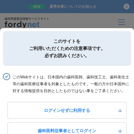
夏季休業についてのお知らせ
NEW
歯科関連製品情報サービスサイト
このサイトを
ご利用いただくための注意事項です。
必ずお読みください。
詳細検索
お気に入り
このWebサイトは、日本国内の歯科医師、歯科技工士、歯科衛生士
ホーム
書籍一覧
書籍詳細「撮れる！ 活かせる！ 口腔内規格写真 <New Edition
等の歯科医療従事者を対象としたものです。一般の方や日本国外に
対する情報提供を目的としたものではない事をご了承ください。
撮れる！ 活かせる！ 口腔内規格写真 <New
Edition>
ログインせずに利用する
0
いいね！
4,000
定価：
円(税抜)
歯科医料従事者としてログイン