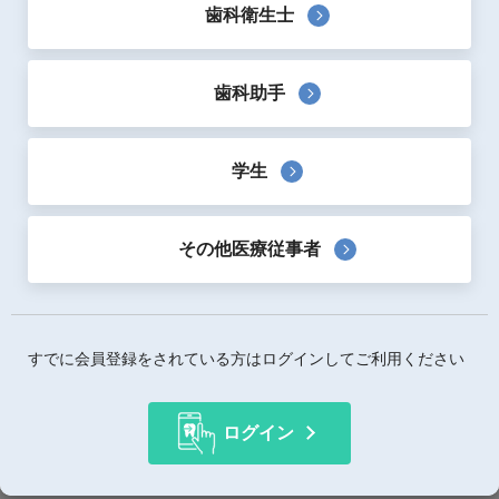
歯科衛生士
歯科助手
著者：
落合真理子
学生
出版社：
デンタルダイヤモンド社
出版日：
2026年3月
サイズ：
A5判-変形
その他医療従事者
ページ数：
116ページ
ページカラー：
オールカラー
すでに会員登録をされている方はログインしてご利用ください
概要
“１人”で“10分以内”に撮れて、上手に活かせる！
ログイン
口腔内写真撮影の決定版