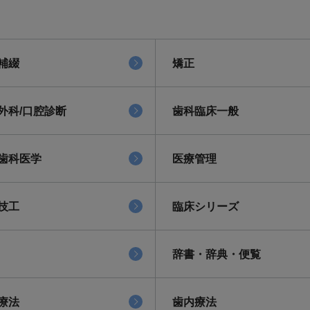
補綴
矯正
外科/口腔診断
歯科臨床一般
歯科医学
医療管理
技工
臨床シリーズ
辞書・辞典・便覧
療法
歯内療法