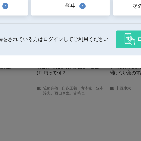
学生
そ
録をされている方はログインしてご利用ください
管治療
咬合再構成における治療下顎位
その処方,大丈
(ThP)って何？
聞けない薬の常
佐藤貞雄、白数正義、青木聡、森本
中西康大
淳史、西山令生、吉崎仁