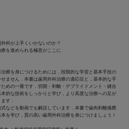
周外科が上手くいかないのか？
治療を進められる極意がここに
科治療を身につけるためには，段階的な学習と基本手技の
かせません．本書は歯周外科治療の適応症と，基本的な手
すための一冊です．切開・剥離・デブライドメント・縫合
基本的な技術をしっかりと学び，より高度な治療への足が
ります．
術式などを動画でも解説しています．本書で歯肉剥離掻爬
基本を学び，質の高い歯周外科治療を身につけましょう！