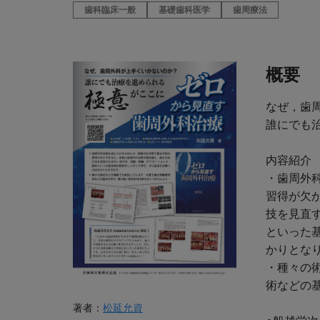
歯科臨床一般
基礎歯科医学
歯周療法
概要
なぜ，歯
誰にでも
内容紹介
・歯周外
習得が欠
技を見直
といった
かりとな
・種々の
術などの
著者：
松延允資