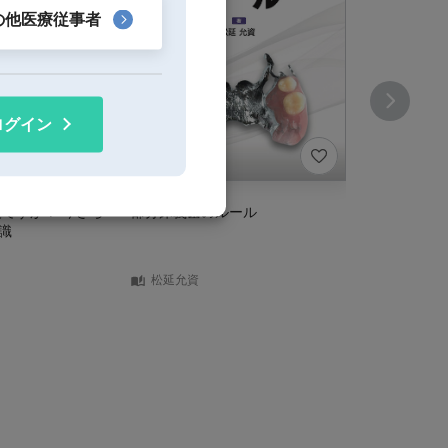
の他医療従事者
ログイン
夫ですか？ 今さら
部分床義歯のルール
スタートアッ
識
ー 第2版
松延允資