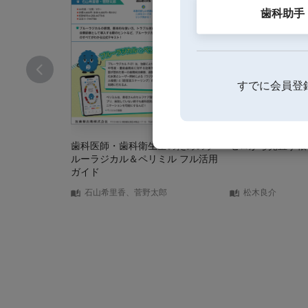
歯科助手
すでに会員登
歯科医師・歯科衛生士のためのブ
ゼロから見直す根
ルーラジカル＆ペリミル フル活用
ガイド
石山希里香、菅野太郎
松木良介