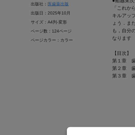
●船越栄
出版社：
医歯薬出版
「これか
出版日：
2025年10月
キルアッ
サイズ：
A4判-変形
ょう．ま
も，自分
ページ数：
124ページ
なります
ページカラー：
カラー
【目次】
第１章 
第２章 
第３章 