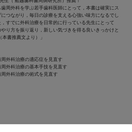
次先生（ 船越歯科歯周病研究所）推薦！
ら歯周外科を学ぶ若手歯科医師にとって，本書は確実にス
プにつながり，毎日の診療を支える心強い味方になるでし
た，すでに外科治療を日常的に行っている先生にとって
のやり方を振り返り，新しい気づきを得る良いきっかけと
 （本書推薦文より）」
歯周外科治療の適応症を見直す
歯周外科治療の基本手技を見直す
歯周外科治療の術式を見直す