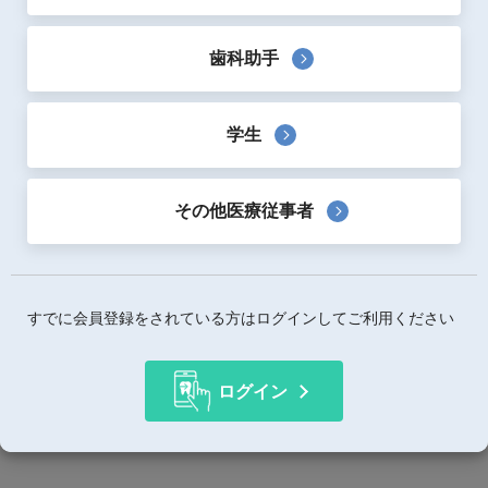
超密植毛テクノロジーの、黒の特殊毛（プラチナコロイド
セラミックス配合毛）＋ダイヤ形状（フッ素配合毛）で磨
歯科助手
き心地を追求しました。
歯周ポケットに効果的な超極細毛タイプです。
多数の極小毛束が今までにない磨き心地を実現しました。
学生
４つの角をもつダイヤ形状フッ素配合毛が奥歯の取れにく
い歯垢をしっかり除去します。
その他医療従事者
製品詳細
価格詳細情報
ブラックダイヤ 超極細毛ハブラシ
すでに会員登録をされている方はログインしてご利用ください
￥240-
ブラックハブラシ
￥230-
ログイン
使用用途
歯ブラシ