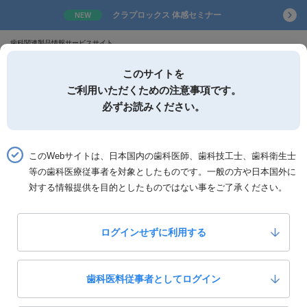
クラプロックス 体感セミナー
NEW
歯科関連製品情報サービスサイト
このサイトを
ご利用いただくための注意事項です。
必ずお読みください。
詳細検索
お気に入り
このWebサイトは、日本国内の歯科医師、歯科技工士、歯科衛生士
等の歯科医療従事者を対象としたものです。一般の方や日本国外に
ホーム
製品一覧
製品詳細「デンタルプロ ブラックダイヤ 超極細毛ハブラシ」
対する情報提供を目的としたものではない事をご了承ください。
内外歯材
ログインせずに利用する
デンタルプロ ブラックダイヤ 超極細毛ハブラシ
0
いいね！
製品カテゴリー：
予防・口腔衛生製品
歯科医料従事者としてログイン
歯ブラシ・ケース・キャップ