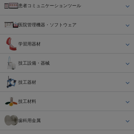
デンタルユニフォーム
ペリオ関連
口臭予防・デンタルリンス
寒天印象材
患者コミュニケーションツール
ガラス器具・ミラー・セメント練板
高周波電気メス
ユニフォーム
カリエス関連
保湿・口腔ケア材
アルギン酸塩印象材
診療用器材雑品
光重合照射器
患者説明模型
デンタルグローブ
消毒滅菌関連材料・薬品
義歯関連材
医院管理機器・ソフトウェア
シリコーン印象材
根管治療器具
マイクロ・口腔内カメラ・顕微鏡
患者教育用品
衛生材料
清拭材料
口腔トレーニング器具
個人トレー用材料
拡大鏡・シェードライト
ＡＥＤ 酸素吸入・蘇生装置・体外モニター
デンタルオフィスコンピュータ
患者説明用ソフト
マスク・プロテクター
口腔洗浄・含嗽剤
学習用器材
咬合調整用材料
マトリックス
インプラント用機器
歯科医院用帳票
口腔粘膜関連
歯面研磨材
超音波多目的診療機器・歯面清掃器
学習用模型
研修用器材
解熱鎮痛剤
技工設備・器械
裏装・覆覃材
診療用バキューム
ファントム・シミュレーションシステム
止血剤
診療用材料雑品
消毒・滅菌機器
技工用キャビネット
技工器材
ボンディング材
口腔外バキューム
ファーネス（セラミック類）
印象関連材料
印象関連機器
咬合器
技工用エンジン・マイクロモーター
技工材料
知覚過敏抑制材
ホワイトニング関連機器
クラスプサベヤー
真空攪拌埋没器
止血材
診療設備機器その他
歯科用陶材
ワックスポット
バイブレーター
歯科用金属
ホワイトニング関連材料
根管治療関連機器
ポーセレンラミネートベニア
フラスコ・フラスコプレス
モデルトリマー・センタートリーマー
消毒関連材