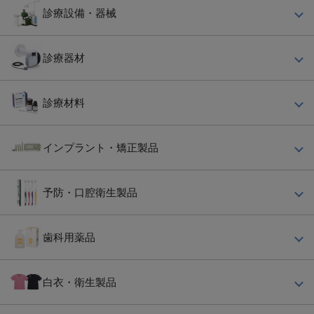
診療設備・器械
チェア・ユニット
診療器材
エアータービン・マイクロモーター
X線関連器材
レーザー装置
診療材料
消毒・滅菌器関連材
ＣＴ・X線撮影装置
根管充填関連材料
注射器・注射針
院内ネットワーク
インプラント・矯正製品
仮封・仮着材
血圧計・体温計
訪問診療用機器
骨補塡材
テンポラリークラウン
防湿・ラバーダム用器材
CAD/CAM関連機器
予防・口腔衛生製品
インプラント器材
合着・接着用セメント
印象用器具
コンプレッサー
歯ブラシ・ケース・キャップ
矯正器材
充塡用セメント
手用器具・鋼製小物類
キャビネット
歯科用薬品
歯間ブラシ・フロス
小窩裂溝塡塞材
外科用器具
咬合診断装置・筋電計
歯科用麻酔材
電動歯ブラシ・口腔洗浄器
コンポジットレジン
バット・トレー
白衣・衛生製品
エアースケーラー
エンド関連
歯磨材
義歯床用裏装材
バースタンド
イオン導入装置