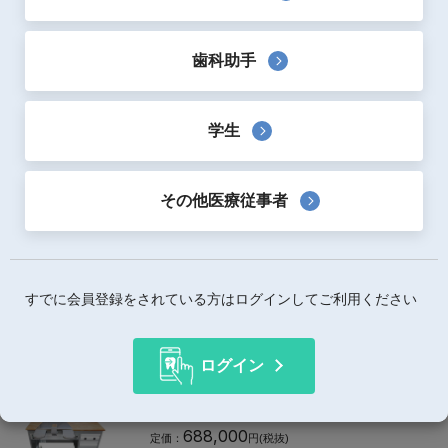
松風
オストロマット220 G2
1,500,000
歯科助手
定価：
円(税抜)
技工設備・器械
ファーネス（セラミック類）
学生
モモセ歯科商会
FORM 4B
1,140,000
定価：
円(税抜)
その他医療従事者
技工設備・器械
ＣＡＤ／ＣＡＭ機器
松風
カーラ ３D プリンター ソリューション
すでに会員登録をされている方はログインしてご利用ください
900,000
定価：
円(税抜)
技工設備・器械
ＣＡＤ／ＣＡＭ機器
ログイン
大榮歯科産業
Miracle Work Desk 120
688,000
定価：
円(税抜)