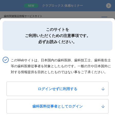
クラプロックス 体感セミナー
NEW
歯科関連製品情報サービスサイト
このサイトを
ご利用いただくための注意事項です。
必ずお読みください。
詳細検索
お気に入り
このWebサイトは、日本国内の歯科医師、歯科技工士、歯科衛生士
等の歯科医療従事者を対象としたものです。一般の方や日本国外に
ホーム
製品カテゴリー「技工設備・器械」の検索結果
対する情報提供を目的としたものではない事をご了承ください。
製品カテゴリー「技工設備・器械」の検索結果
ログインせずに利用する
137
全
件中 1〜12件を表示
歯科医料従事者としてログイン
並び替え：