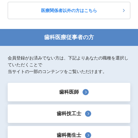
松風
医療関係者以外の方はこちら
S-WAVE プリント UltraCraft A2D HD
1,400,000
定価：
円(税抜)
技工設備・器械
ＣＡＤ／ＣＡＭ機器
歯科医療従事者の方
新製品
ジーシー
会員登録がお済みでない方は、下記よりあなたの職種を選択し
オストロマット ファイヤー
ていただくことで
1,598,000
定価：
円(税抜)
当サイトの一部のコンテンツをご覧いただけます。
技工設備・器械
ファーネス（セラミック類）
新製品
歯科医師
ジーシー
オストロマット プレス
1,694,000
定価：
円(税抜)
歯科技工士
技工設備・器械
ファーネス（セラミック類）
新製品
歯科衛生士