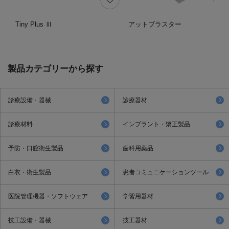
Tiny Plus Ⅲ
アットブラスター
製品カテゴリーから探す
診療設備・器械
診療器材
診療材料
インプラント・矯正製品
予防・口腔衛生製品
歯科用薬品
白衣・衛生製品
患者コミュニケーションツール
医院管理機器・ソフトウェア
学習用器材
技工設備・器械
技工器材