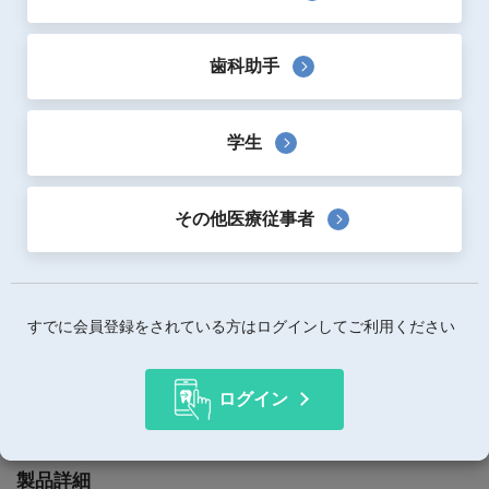
チェアサイドでタービン回路にワンタッチで装着できるコ
ンパクトなサンドブラスターです。
歯科助手
アダプターは全５種です。
対応メーカー／OSADA・MORITA・NSK・YOSHIDA・
KAVO
学生
歯科切削加工用レジン材料（CAD/CAM・レジンブロッ
ク）の内面処理や補綴物のサンドブラスト処理がチェアサ
その他医療従事者
イドで行えます。
タービンチューブへの装着がワンタッチで行えます。
コンパクトで持ちやすいペンシルタイプを採用し、ユニッ
ト間の移動も容易です。
逆止弁内蔵の為、ブラスターパウダーがユニット側へ逆流
すでに会員登録をされている方はログインしてご利用ください
することがありません。
透明なガラス容器を採用。
ログイン
ブラスターパウダーの残量の確認ができます。
製品詳細