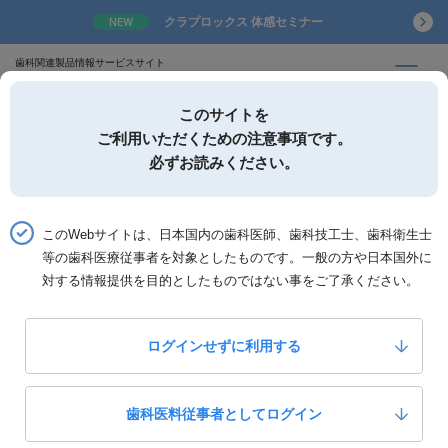
クラプロックス 体感セミナー
NEW
歯科関連製品情報サービスサイト
このサイトを
ご利用いただくための注意事項です。
必ずお読みください。
詳細検索
お気に入り
このWebサイトは、日本国内の歯科医師、歯科技工士、歯科衛生士
等の歯科医療従事者を対象としたものです。一般の方や日本国外に
ホーム
製品一覧
製品詳細「ブラスター」
対する情報提供を目的としたものではない事をご了承ください。
アンジェラス ジャパン
ブラスター
ログインせずに利用する
0
いいね！
50,000
歯科医料従事者としてログイン
定価：
円(税抜)
製品カテゴリー：
技工設備・器械
サンドブラスター