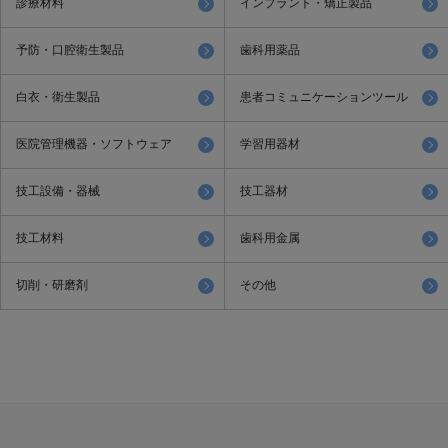
診療材料
インプラント・矯正製品
予防・口腔衛生製品
歯科用薬品
白衣・衛生製品
患者コミュニケーションツール
医院管理機器・ソフトウェア
学習用器材
技工設備・器械
技工器材
技工材料
歯科用金属
切削・研磨剤
その他