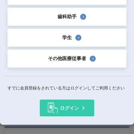
プリンター＋洗浄器＋重合器のセットです。
歯科助手
専用カートリッジ式レジンで無駄なくプリントできます。
プリント終了までをセミオートで自動アシストします。
噴霧式洗浄機で嫌なアルコール臭を軽減します。
学生
製品詳細
その他医療従事者
価格詳細情報
ChairSide/AirWash/AirCureフルセット
使用用途
歯科用３Dプリンター
すでに会員登録をされている方はログインしてご利用ください
医療機器承認番号
08B2X00005000050
医療機器分類
一般医療機器（クラスI）
ログイン