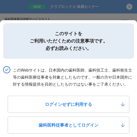
クラプロックス 体感セミナー
NEW
歯科関連製品情報サービスサイト
このサイトを
ご利用いただくための注意事項です。
必ずお読みください。
詳細検索
お気に入り
このWebサイトは、日本国内の歯科医師、歯科技工士、歯科衛生士
等の歯科医療従事者を対象としたものです。一般の方や日本国外に
ホーム
製品一覧
製品詳細「ULTRACRAFT Chair Side」
対する情報提供を目的としたものではない事をご了承ください。
大榮歯科産業
ULTRACRAFT Chair Side
ログインせずに利用する
0
いいね！
1,550,000
歯科医料従事者としてログイン
定価：
円(税抜)
製品カテゴリー：
技工設備・器械
ＣＡＤ／ＣＡＭ機器