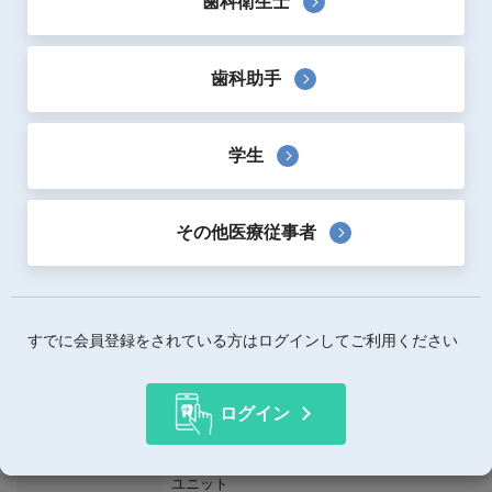
歯科衛生士
「プログラミル PM DRY」は、乾式加工用の5軸ミリング
マシンで、酸化ジルコニウムのクラウンやブリッジ、およ
歯科助手
びデジタルデンチャーを正確かつ迅速に製造できます。
酸化ジルコニウムのクラウン、ブリッジ、デジタルデンチ
ャーをスピーディーな方法で製作します。信頼性とスピー
学生
ドを重視したシステムです。 酸化ジルコニウムや、総義
歯をデジタル製作するIvotionなど、さまざまなPMMA材料
から修復物を削り出します。
その他医療従事者
材料のディスクは、工具を必要とせず、片手で簡単に交換
することができます。
歯科技工所内で設置場所に困らないコンパクトサイズ
(D545×W450×H630mm)です。
すでに会員登録をされている方はログインしてご利用ください
製品詳細
ログイン
使用用途
歯科技工室設置型コンピュータ支援設計･製造
ユニット