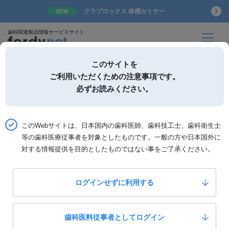
クラプロックス 体感セミナー
NEW
歯科関連製品情報サービスサイト
このサイトを
ご利用いただくための注意事項です。
必ずお読みください。
詳細検索
お気に入り
このWebサイトは、日本国内の歯科医師、歯科技工士、歯科衛生士
等の歯科医療従事者を対象としたものです。一般の方や日本国外に
ホーム
製品一覧
製品詳細「プログラミル PM DRY」
対する情報提供を目的としたものではない事をご了承ください。
イボクラールビバデント
プログラミル PM DRY
ログインせずに利用する
0
いいね！
4,400,000
定価：
円(税抜)
歯科医料従事者としてログイン
製品カテゴリー：
技工設備・器械
ＣＡＤ／ＣＡＭ機器