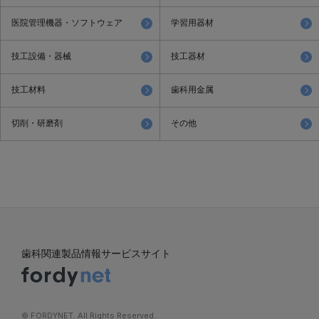
医院管理機器・ソフトウェア
学習用器材
技工設備・器械
技工器材
技工材料
歯科用金属
切削・研磨剤
その他
歯科関連製品情報サービスサイト
©︎ FORDYNET. All Rights Reserved.