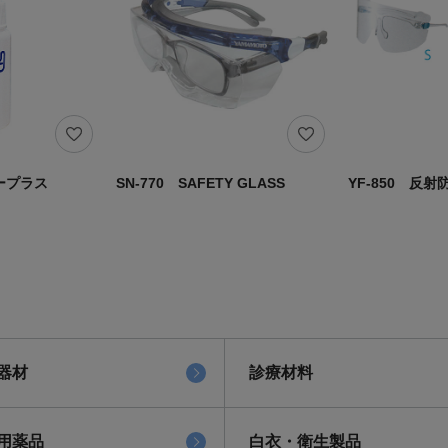
ープラス
SN-770 SAFETY GLASS
YF-850 反
器材
診療材料
用薬品
白衣・衛生製品