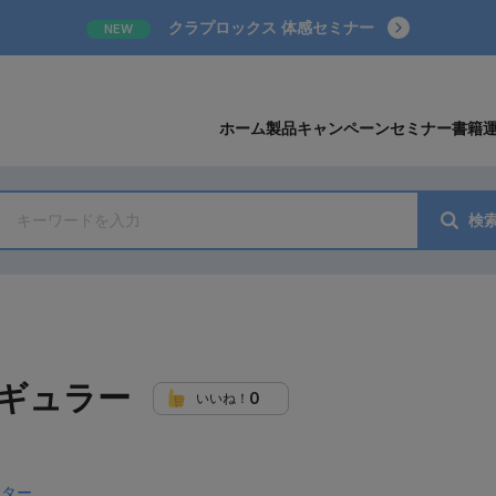
クラプロックス 体感セミナー
NEW
ホーム
製品
キャンペーン
セミナー
書籍
検
」
ギュラー
0
いいね！
クター