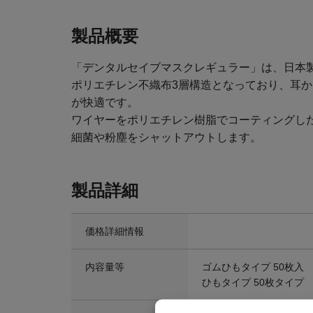
製品概要
「デンタルセイブマスクレギュラー」は、日本
ポリエチレン不織布3層構造となっており、耳
が快適です。
ワイヤーをポリエチレン樹脂でコーティングし
細菌や粉塵をシャットアウトします。
製品詳細
価格詳細情報
内容量等
ゴムひもタイプ 50枚入 ￥
ひもタイプ 50枚タイプ ￥