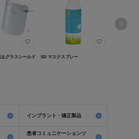
射防止グラスシールド
SD マスクスプレー
YS-390 
ｓ
インプラント・矯正製品
患者コミュニケーションツ