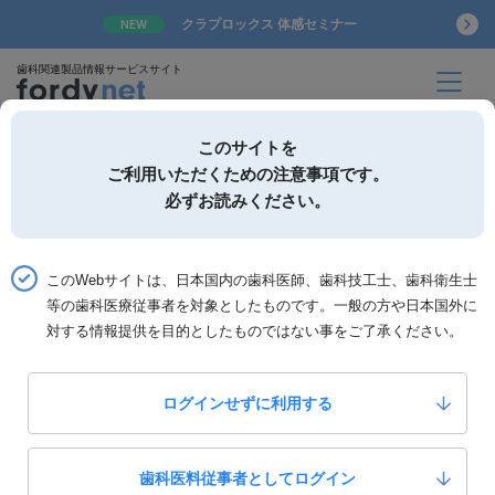
クラプロックス 体感セミナー
NEW
歯科関連製品情報サービスサイト
このサイトを
ご利用いただくための注意事項です。
必ずお読みください。
詳細検索
お気に入り
このWebサイトは、日本国内の歯科医師、歯科技工士、歯科衛生士
ホーム
製品一覧
製品詳細「カウントホルダー」
等の歯科医療従事者を対象としたものです。一般の方や日本国外に
対する情報提供を目的としたものではない事をご了承ください。
ビー・エス・エー・サクライ
カウントホルダー
ログインせずに利用する
0
いいね！
￥1,800-
定価：
歯科医料従事者としてログイン
製品カテゴリー：
診療器材
診療用器材雑品