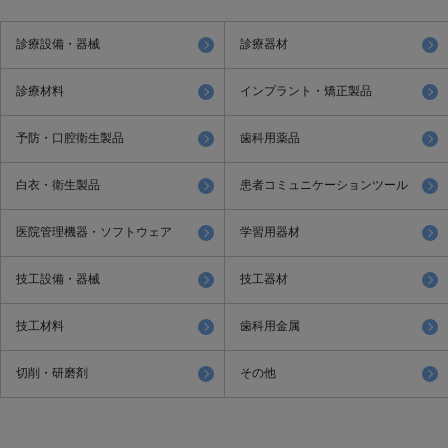
診療設備・器械
診療器材
診療材料
インプラント・矯正製品
予防・口腔衛生製品
歯科用薬品
白衣・衛生製品
患者コミュニケーションツール
医院管理機器・ソフトウェア
学習用器材
技工設備・器械
技工器材
技工材料
歯科用金属
切削・研磨剤
その他