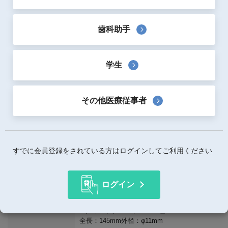
1本あたり2.98円の低価格バキュームチップです。
歯科助手
洗浄・滅菌コスト削減に、ディスポンタイプのバキューム
チップです。
先端はラウンド形状で痛みを低減しています。
学生
片側は過剰な吸引をしないように通気孔が開けられていま
す。
その他医療従事者
製品詳細
使用用途
バキュームチップ
すでに会員登録をされている方はログインしてご利用ください
医療機器承認番号
23B2X00017000326
医療機器分類
一般医療機器（クラスI）
ログイン
備考
ホワイト／ライトブルー／イエロー／グリー
ン／ピンク／パープル：６色
全長：145mm外径：φ11mm