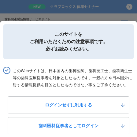
クラプロックス 体感セミナー
NEW
歯科関連製品情報サービスサイト
このサイトを
ご利用いただくための注意事項です。
必ずお読みください。
詳細検索
お気に入り
このWebサイトは、日本国内の歯科医師、歯科技工士、歯科衛生士
等の歯科医療従事者を対象としたものです。一般の方や日本国外に
ホーム
製品一覧
製品詳細「DISPONバキューム」
対する情報提供を目的としたものではない事をご了承ください。
ビー・エス・エー・サクライ
DISPONバキューム
ログインせずに利用する
0
いいね！
298
歯科医料従事者としてログイン
定価：
円(税抜)
製品カテゴリー：
診療器材
診療用器材雑品