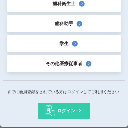
歯科衛生士
歯科助手
編著：
北村和夫
学生
出版社：
デンタルダイヤモンド社
出版日：
2026年7月
サイズ：
A4判
その他医療従事者
ページ数：
188ページ
ページカラー：
オールカラー
すでに会員登録をされている方はログインしてご利用ください
概要
技術革新に合わせて進化する診断・治療のポイントを新しい
ログイン
知見で紹介した実践書です。
歯内療法は歯科材料・機器の技術革新とともに大きく変化し