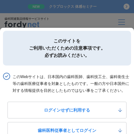
クラプロックス 体感セミナー
NEW
歯科関連製品情報サービスサイト
このサイトを
ご利用いただくための注意事項です。
必ずお読みください。
詳細検索
お気に入り
このWebサイトは、日本国内の歯科医師、歯科技工士、歯科衛生士
ホーム
書籍一覧
書籍詳細「歯内療法ブラッシュアップ」
等の歯科医療従事者を対象としたものです。一般の方や日本国外に
対する情報提供を目的としたものではない事をご了承ください。
歯内療法ブラッシュアップ
患者さんと歯科医院のWin-Winの関係を築くためのTips
ログインせずに利用する
0
いいね！
10,000
定価：
円(税抜)
歯科医料従事者としてログイン