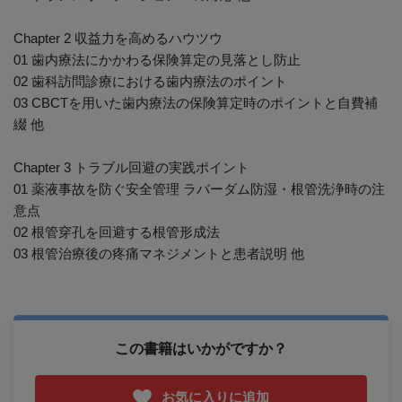
Chapter 2 収益力を高めるハウツウ
01 歯内療法にかかわる保険算定の見落とし防止
02 歯科訪問診療における歯内療法のポイント
03 CBCTを用いた歯内療法の保険算定時のポイントと自費補
綴 他
Chapter 3 トラブル回避の実践ポイント
01 薬液事故を防ぐ安全管理 ラバーダム防湿・根管洗浄時の注
意点
02 根管穿孔を回避する根管形成法
03 根管治療後の疼痛マネジメントと患者説明 他
この書籍はいかがですか？
お気に入りに追加