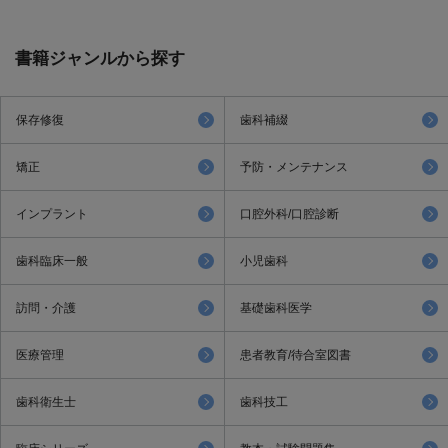
書籍ジャンルから探す
保存修復
歯科補綴
矯正
予防・メンテナンス
インプラント
口腔外科/口腔診断
歯科臨床一般
小児歯科
訪問・介護
基礎歯科医学
医療管理
患者教育/待合室図書
歯科衛生士
歯科技工