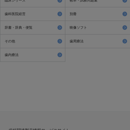
臨床シリーズ
教本・試験問題集
歯科医院経営
別冊
辞書・辞典・便覧
映像ソフト
その他
歯周療法
歯内療法