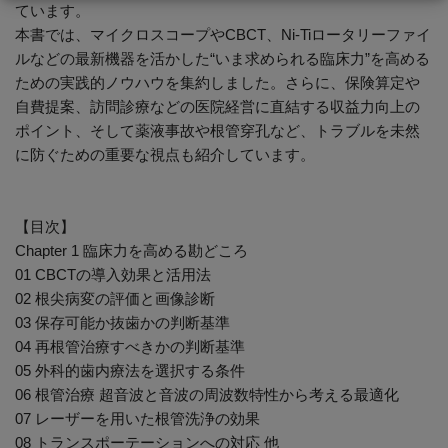
ています。
本書では、マイクロスコープやCBCT、Ni-Tiロータリーファイ
ルなどの最新機器を活かした“いま求められる臨床力”を高める
ための実践的ノウハウを集約しました。さらに、保険算定や
自費提案、訪問診療などの医院経営に直結する収益力向上の
ポイント、そして薬液事故や根管穿孔など、トラブルを未然
に防ぐための重要な視点も紹介しています。
【目次】
Chapter 1 臨床力を高める勘どころ
01 CBCTの導入効果と活用法
02 根尖病変の評価と画像診断
03 保存可能か抜歯かの判断基準
04 再根管治療すべきかの判断基準
05 外科的歯内療法を選択する条件
06 根管治療 超音波と音波の周波数特性から考える最適化
07 レーザーを用いた根管洗浄の効果
08 トランスポーテーションへの対応 他