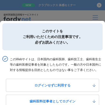
クラプロックス 体感セミナー
NEW
歯科関連製品情報サービスサイト
このサイトを
ご利用いただくための注意事項です。
必ずお読みください。
詳細検索
お気に入り
このWebサイトは、日本国内の歯科医師、歯科技工士、歯科衛生士
ホーム
製品一覧
製品詳細「松風エッチャント」
等の歯科医療従事者を対象としたものです。一般の方や日本国外に
対する情報提供を目的としたものではない事をご了承ください。
松風
松風エッチャント
ログインせずに利用する
0
いいね！
3,000
定価：
円(税抜)
歯科医料従事者としてログイン
製品カテゴリー：
診療材料
診療用材料雑品