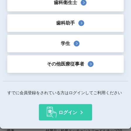
歯科衛生士
セレクティブエッチングに適したペースト性状ですぐれた
操作性を実現します。
歯科助手
垂れにくいペースト性状で、ピンポイントにエッチングが
可能です。
エナメル質の租造化により、接着力の向上に寄与します。
学生
製品詳細
その他医療従事者
価格詳細情報
内容量等
5.0mL
すでに会員登録をされている方はログインしてご利用ください
使用用途
歯科用エッチング材
医療機器承認番号
306AKBZX00039000
ログイン
医療機器分類
管理医療機器（クラスII）
備考
付属品：松風エッチャントニードルチップ10