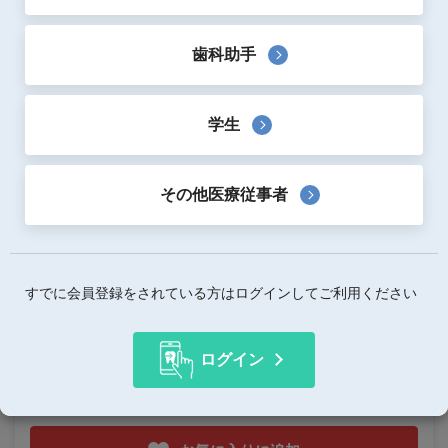
電気伝導率を 0.2μS/cm以下に調整して製造している純度
歯科助手
の高い精製水です。
蒸留水指定のオートクレーブ器にも使用できます。
学生
製品詳細
その他医療従事者
価格詳細情報
内容量等
18ℓ
使用用途
精製水
すでに会員登録をされている方はログインしてご利用ください
ログイン
この製品はいかがですか？