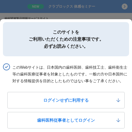
クラプロックス 体感セミナー
NEW
歯科関連製品情報サービスサイト
このサイトを
ご利用いただくための注意事項です。
必ずお読みください。
詳細検索
お気に入り
このWebサイトは、日本国内の歯科医師、歯科技工士、歯科衛生士
等の歯科医療従事者を対象としたものです。一般の方や日本国外に
ホーム
製品一覧
製品詳細「SD精製水」
対する情報提供を目的としたものではない事をご了承ください。
サンデンタル
ログインせずに利用する
SD精製水
0
いいね！
3,800
歯科医料従事者としてログイン
定価：
円(税抜)
製品カテゴリー：
診療材料
診療用材料雑品