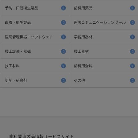
予防・口腔衛生製品
歯科用薬品
白衣・衛生製品
患者コミュニケーションツール
医院管理機器・ソフトウェア
学習用器材
技工設備・器械
技工器材
技工材料
歯科用金属
切削・研磨剤
その他
歯科関連製品情報サービスサイト