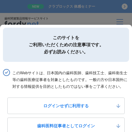
クラプロックス 体感セミナー
NEW
歯科関連製品情報サービスサイト
このサイトを
ご利用いただくための注意事項です。
必ずお読みください。
詳細検索
お気に入り
このWebサイトは、日本国内の歯科医師、歯科技工士、歯科衛生士
ホーム
製品一覧
製品詳細「JDSルーペ専用除菌クリーナー」
等の歯科医療従事者を対象としたものです。一般の方や日本国外に
対する情報提供を目的としたものではない事をご了承ください。
日本歯科商社
JDSルーペ専用除菌クリーナー
ログインせずに利用する
0
いいね！
￥1,800-
定価：
歯科医料従事者としてログイン
製品カテゴリー：
診療材料
診療用材料雑品