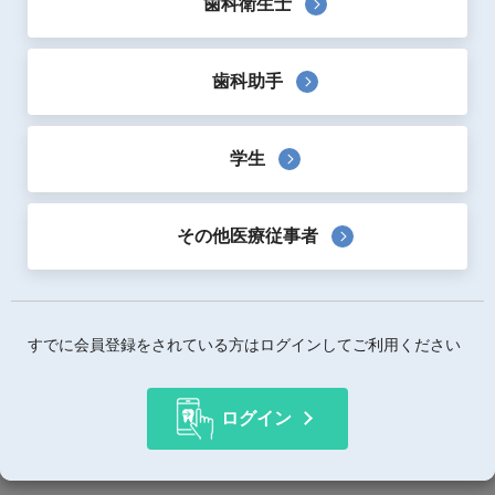
歯科衛生士
｢JDSルーペ専用除菌クリーナー｣は、弱酸性次亜塩素酸と
ナノ洗浄のダブルパワーで血液汚れやウィルスを素早く除
歯科助手
去できます。
浸漬洗浄ができないルーペやマイクロのレンズを痛めるこ
となく簡単に除菌や洗浄ができます。
学生
“特許製法による安定化弱酸性の次亜塩素酸”に同じく特許
製法による“ナノ洗浄成分”を配合し、除菌･洗浄･消臭が同
時に発揮される『次亜塩素酸ナノ洗浄液』です。
その他医療従事者
製品詳細
すでに会員登録をされている方はログインしてご利用ください
価格詳細情報
内容量等
100cc
ログイン
使用用途
弱酸性次亜塩素酸クリーナー