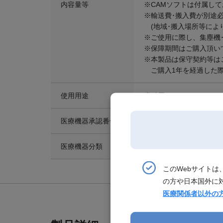
内容量等
※CAMソフトは付属し
※輸送費･搬入費が別途
(地域･搬入場所等によ
※ご使用に際し、集塵機･
※保障期間はご購入頂い
※本製品は保守契約等は
ご購入1年を経過した際
使用用途
歯科用CAMマシン
医療機器承認番号
27B2X00041000183
医療機器分類
一般医療機器（クラスI）
このWebサイト
の方や日本国外に
医療関係者以外の