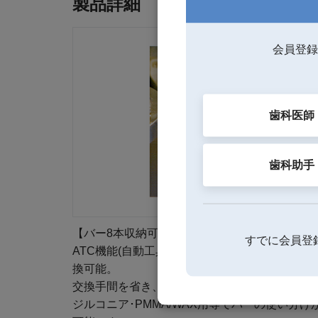
製品詳細
会員登録
歯科医師
歯科助手
【バー8本収納可能】
すでに会員登
ATC機能(自動工具交換機能)で、バーを自動で交
換可能。
交換手間を省き、時間ロスの削減します。
ジルコニア･PMMA/WAX用等でバーの使い分け