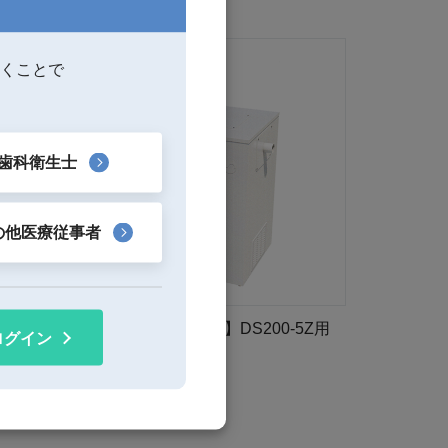
くことで
歯科衛生士
の他医療従事者
【クアトロ パワーステーション2】DS200-5Z用
ログイン
集塵機
320,000-