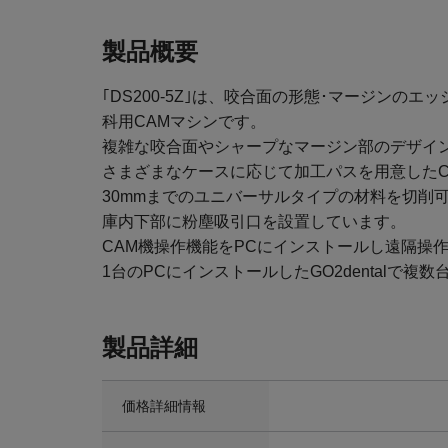
製品概要
｢DS200-5Z｣は、咬合面の形態･マージンの
科用CAMマシンです。
複雑な咬合面やシャープなマージン部のデザイ
さまざまなケースに応じて加工パスを用意したCAM
30mmまでのユニバーサルタイプの材料を切削
庫内下部に粉塵吸引口を設置しています。
CAM機操作機能をPCにインストールし遠隔操
1台のPCにインストールしたGO2dentalで
製品詳細
価格詳細情報