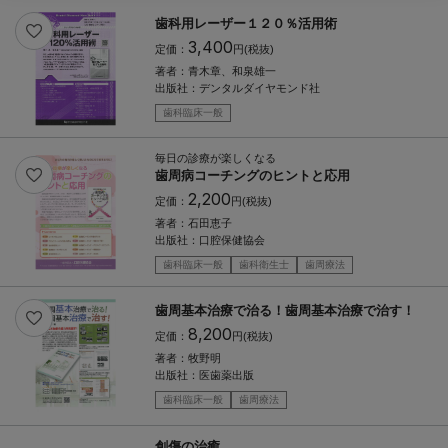
歯科用レーザー１２０％活用術
3,400
定価：
円(税抜)
著者：
青木章、和泉雄一
出版社：
デンタルダイヤモンド社
歯科臨床一般
毎日の診療が楽しくなる
歯周病コーチングのヒントと応用
2,200
定価：
円(税抜)
著者：
石田恵子
出版社：
口腔保健協会
歯科臨床一般
歯科衛生士
歯周療法
歯周基本治療で治る！歯周基本治療で治す！
8,200
定価：
円(税抜)
著者：
牧野明
出版社：
医歯薬出版
歯科臨床一般
歯周療法
創傷の治癒