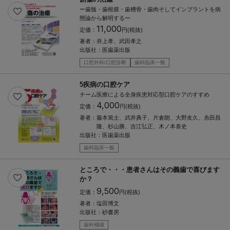
ー歯髄・歯根膜・歯槽骨・歯肉そしてインプラントを病
態論から解明するー
11,000
定価：
円(税抜)
著者：
井上孝、武田孝之
出版社：
医歯薬出版
口腔外科/口腔診断
歯科臨床一般
5疾病の口腔ケア
チーム医療による全身疾患対応型口腔ケアのすすめ
4,000
定価：
円(税抜)
著者：
藤本篤士、武井典子、片倉朗、大野友久、糸田昌
隆、杉山勝、吉江弘正、木ノ本喜史
出版社：
医歯薬出版
歯科臨床一般
ところで・・・患者さんはその義歯で喜びます
か？
9,500
定価：
円(税抜)
著者：
塩田博文
出版社：
砂書房
歯科補綴