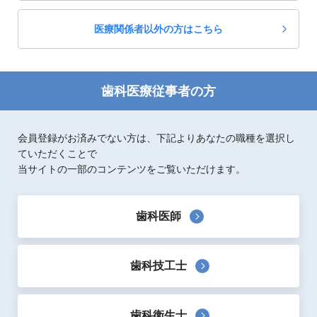
保険総義歯のススメ
医療関係者以外の方はこちら
シンプルなステップで「噛める総義歯」がつくれる！
4,725
定価：
円(税抜)
著者：
河原英雄、松岡金次、河原昌二、須呂剛士、河原
太郎
歯科医療従事者の方
出版社：
デンタルダイヤモンド社
歯科補綴
スケーリングの基礎力アップ！
会員登録がお済みでない方は、下記よりあなたの職種を選択し
ＤＨトレーニングドリル
ていただくことで
3,000
定価：
円(税抜)
当サイトの一部のコンテンツをご覧いただけます。
著者：
加藤久子
出版社：
医歯薬出版
歯科衛生士
歯科医師
歯周病学用語集 第２版
3,200
定価：
円(税抜)
歯科技工士
著者：
日本歯周病学会
出版社：
デンタルダイヤモンド社
辞書・辞典・便覧
歯周療法
歯内療法
歯科衛生士