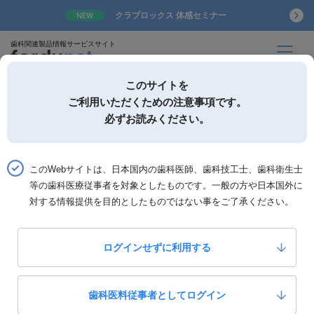
クラプロックス 体感セミナー
NEW
歯科関連製品情報サービスサイト
このサイトを
ご利用いただくための注意事項です。
必ずお読みください。
詳細検索
お気に入り
このWebサイトは、日本国内の歯科医師、歯科技工士、歯科衛生士
等の歯科医療従事者を対象としたものです。一般の方や日本国外に
ホーム
書籍一覧
対する情報提供を目的としたものではない事をご了承ください。
書籍一覧
ログインせずに利用する
1,497
全
件中 1,393〜1,404件を表示
歯科医料従事者としてログイン
並び替え：