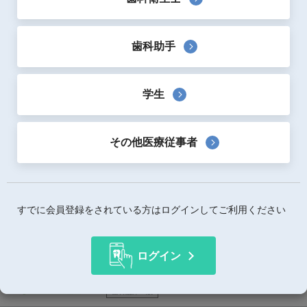
お口の健康 全身元気
ー各世代の最新歯科医療ー
歯科助手
6,400
定価：
円(税抜)
著者：
第２２回 日本歯科医学会総会準備委員会
出版社：
医歯薬出版
学生
歯科臨床一般
その他
歯科医院を生かすお金のしくみ
3,400
その他医療従事者
定価：
円(税抜)
著者：
宮原秀三郎
出版社：
デンタルダイヤモンド社
歯科医院経営
すでに会員登録をされている方はログインしてご利用ください
チェアーサイドの口腔カンジダ症ガイドブック
口腔環境改善アプローチ”カンジダかも？”の攻略法
2,800
定価：
円(税抜)
ログイン
著者：
生田図南、津島克正、福重真佐子
出版社：
デンタルダイヤモンド社
歯科臨床一般