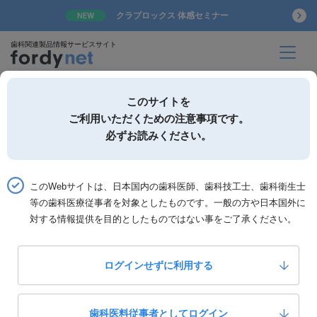
クラプロックス 体感セミナー
NEW
歯科関連製品情報サービスサイト
このサイトを
ご利用いただくための注意事項です。
必ずお読みください。
詳細検索
お気に入り
このWebサイトは、日本国内の歯科医師、歯科技工士、歯科衛生士
ホーム
製品一覧
製品詳細「ペリオメイト」
等の歯科医療従事者を対象としたものです。一般の方や日本国外に
対する情報提供を目的としたものではない事をご了承ください。
ナカニシ
ペリオメイト
ログインせずに利用する
0
いいね！
￥180,000-
定価：
製品カテゴリー：
診療設備・器械
歯科医料従事者としてログイン