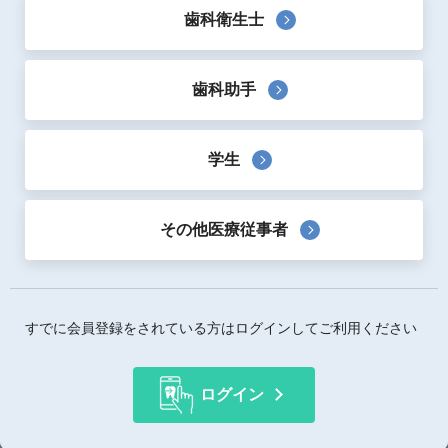
製品概要
歯科衛生士
「プロメイト」によるパウダーメインテナンスは、スケー
ラーなどの接触機器ではチップが届かず付着物を除去でき
なかった箇所も、非接触での清掃が可能です。広範囲のパ
歯科助手
ウダー噴射でバイオフィルム・プラーク等の清掃漏れをで
きる限りなくし、チェアタイムを大幅に短縮しながら、通
常より効率的に成果を得られます。
学生
最新のパウダーメインテナンスを既存設備のまま手軽に導
入できます。
その他医療従事者
製品詳細
すでに会員登録をされている方はログインしてご利用ください
価格詳細情報
内容量等
さまざまなメーカーのユニットに接続するた
めのカップリングタイプをご用意していま
ログイン
す。
使用用途
パウダーメインテナンス機器