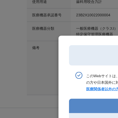
使用用途
歯科用咬合力計
医療機器承認番号
23B2X10022000004
医療機器分類
一般医療機器（クラスI）
特定保守管理医療機器
備考
【同梱物】
・本体（１台）
・センサーシート（１枚
・センサーカバー（50枚
・単４電池３本（１本予
このWebサイト
・セミハードケース（１
の方や日本国外に
○センサーシート
○センサーカバー50枚
医療関係者以外の