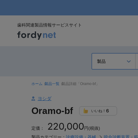
歯科関連製品情報サービスサイト
ホーム
製品一覧
製品詳細「Oramo-bf」
ヨシダ
Oramo-bf
6
いいね！
220,000
定価：
円(税抜)
製品カテゴリー：
診療設備・器械
咬合診断装置・