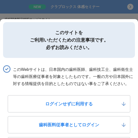
クラプロックス 体感セミナー
NEW
歯科関連製品情報サービスサイト
このサイトを
ご利用いただくための注意事項です。
必ずお読みください。
詳細検索
お気に入り
このWebサイトは、日本国内の歯科医師、歯科技工士、歯科衛生士
等の歯科医療従事者を対象としたものです。一般の方や日本国外に
ホーム
製品一覧
製品詳細「ウィルスウォッシャー プロ」
対する情報提供を目的としたものではない事をご了承ください。
ビー・エス・エー・サクライ
ログインせずに利用する
ウィルスウォッシャー プロ
0
いいね！
79,800
歯科医料従事者としてログイン
定価：
円(税抜)
製品カテゴリー：
診療器材
消毒・滅菌器関連材