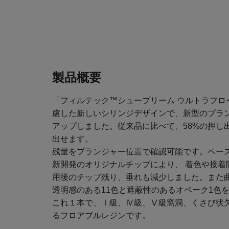
製品概要
「フィルテック™シュープリーム ウルトラフロ
慮した新しいシリンジデザインで、新型のプラ
アップしました。従来品に比べて、58%の押し
出せます。
残量をプランジャー位置で確認可能です。ペー
新開発のオリジナルチップにより、 着色や接着
用後のチップ残り、垂れも減少しました。また
透明感のある11色と遮蔽性のあるオペーク1色
これ１本で、Ⅰ級、Ⅳ級、Ⅴ級窩洞、くさび状
るフロアブルレジンです。