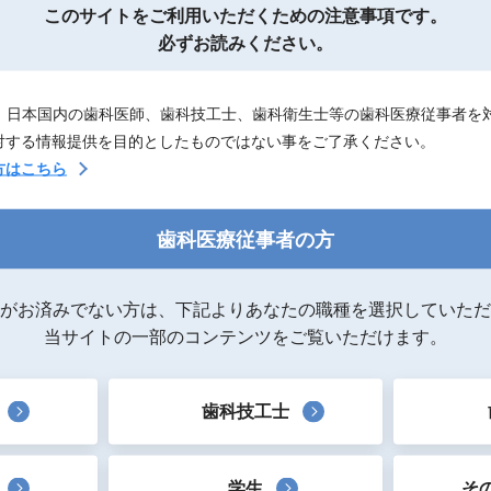
このサイトを
ご利用いただくための注意事項です。
必ずお読みください。
A3、A3.5、A4、B1、B2、C2、D2、W、XW、OA3オペークシ
は、日本国内の歯科医師、歯科技工士、歯科衛生士等の歯科医療従事者を
対する情報提供を目的としたものではない事をご了承ください。
ｇ）×１本、注入チップ×20個
方はこちら
A2、A3、A3.5、A４のみ）：シリンジ（２g）×３本、注入チッ
歯科医療従事者の方
がお済みでない方は、下記よりあなたの職種を選択していただ
当サイトの一部のコンテンツをご覧いただけます。
歯科技工士
学生
そ