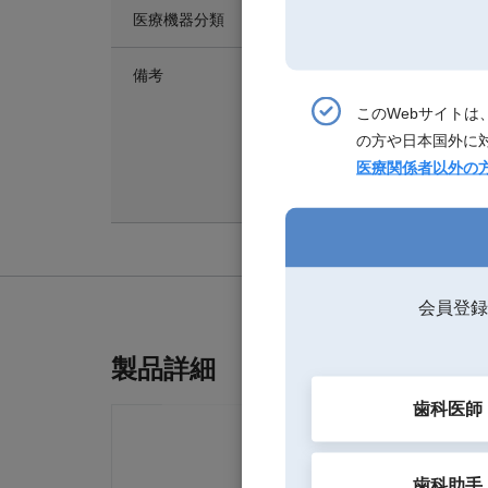
医療機器分類
一般医療機器（クラスI）
備考
シェード12色＝A1、A2、
ェード
このWebサイト
【内容】
の方や日本国外に
・シングル：シリンジ（２
医療関係者以外の
・トリプルパック（A1、
プ×20個
会員登録
製品詳細
歯科医師
歯科助手