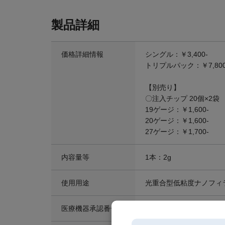
製品詳細
価格詳細情報
シングル：￥3,400-
トリプルパック：￥7,800
【別売り】
〇注入チップ 20個×2袋
19ゲージ：￥1,600-
20ゲージ：￥1,600-
27ゲージ：￥1,700-
内容量等
1本：2g
使用用途
光重合型低粘度ナノフィ
医療機器承認番号
222AKBZX00110000