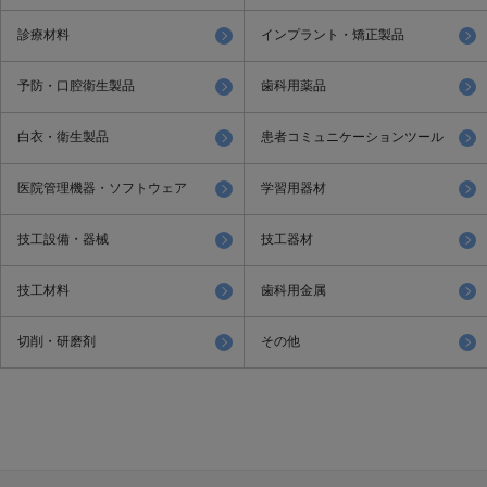
診療材料
インプラント・矯正製品
予防・口腔衛生製品
歯科用薬品
白衣・衛生製品
患者コミュニケーションツール
医院管理機器・ソフトウェア
学習用器材
技工設備・器械
技工器材
技工材料
歯科用金属
切削・研磨剤
その他