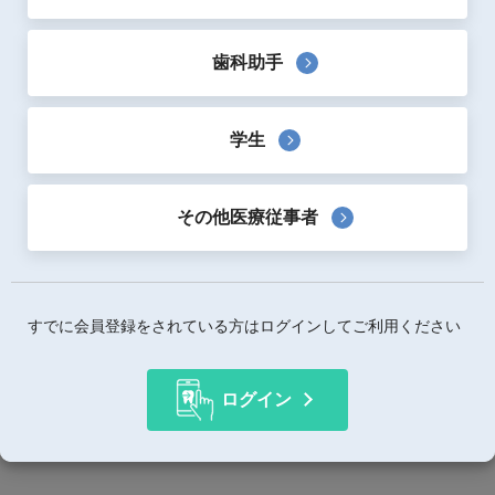
「ピタットエプロン」は、エプロンホルダー不要で衛生的
歯科助手
です。
剥離紙が出ない両面テープ付エプロンです。
気軽にお使いいただける1枚7.8円～と、コストにトコトン
学生
こだわりました。
色は、ピタットホワイト、ピタットブルーの2種類です。
その他医療従事者
製品詳細
価格詳細情報
すでに会員登録をされている方はログインしてご利用ください
内容量等
1箱100枚 ￥1,100-
1カートン 100枚×5箱 ￥4,200-
ログイン
使用用途
エプロン