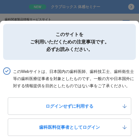
クラプロックス 体感セミナー
NEW
歯科関連製品情報サービスサイト
このサイトを
ご利用いただくための注意事項です。
必ずお読みください。
詳細検索
お気に入り
このWebサイトは、日本国内の歯科医師、歯科技工士、歯科衛生士
等の歯科医療従事者を対象としたものです。一般の方や日本国外に
ホーム
製品一覧
製品詳細「ピタットエプロン」
対する情報提供を目的としたものではない事をご了承ください。
ビー・エス・エー・サクライ
ピタットエプロン
ログインせずに利用する
0
いいね！
￥980-
歯科医料従事者としてログイン
定価：
製品カテゴリー：
白衣・衛生製品
衛生材料