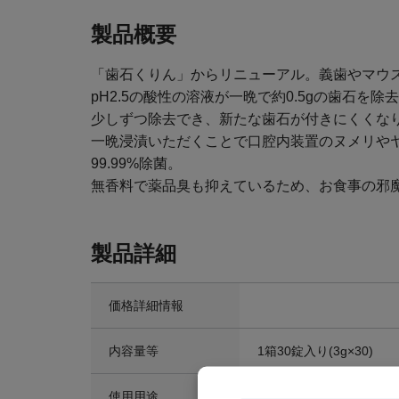
製品概要
「歯石くりん」からリニューアル。義歯やマウ
pH2.5の酸性の溶液が一晩で約0.5gの歯石
少しずつ除去でき、新たな歯石が付きにくくな
一晩浸漬いただくことで口腔内装置のヌメリや
99.99%除菌。
無香料で薬品臭も抑えているため、お食事の邪
製品詳細
価格詳細情報
内容量等
1箱30錠入り(3g×30)
使用用途
口腔内洗浄剤