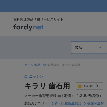
歯科関連製品情報サービスサイト
ホーム
製品一覧
製品詳細「キラリ 歯石用」
ニッシン
キラリ 歯石用
0
いいね！
1,200
メーカー希望患者様向け定価：
円(税別)
製品カテゴリー：
予防・口腔衛生製品
義歯関連材