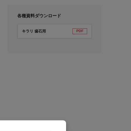
各種資料ダウンロード
キラリ 歯石用
PDF