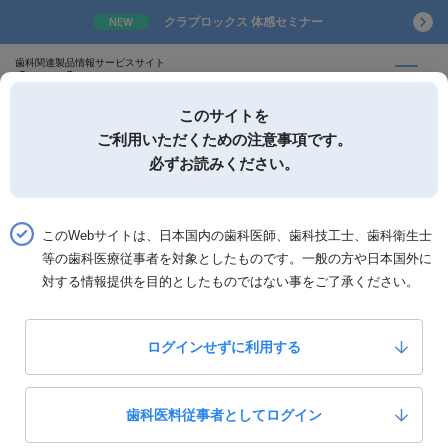
クラプロックス 体感セミナー
NEW
歯科関連製品情報サービスサイト
このサイトを
ご利用いただくための注意事項です。
必ずお読みください。
詳細検索
お気に入り
このWebサイトは、日本国内の歯科医師、歯科技工士、歯科衛生士
等の歯科医療従事者を対象としたものです。一般の方や日本国外に
ホーム
製品一覧
製品詳細「スポンジ―ル」
対する情報提供を目的としたものではない事をご了承ください。
ビー・エス・エー・サクライ
スポンジ―ル
ログインせずに利用する
7
いいね！
1,480
定価：
円(税抜)
歯科医料従事者としてログイン
製品カテゴリー：
診療材料
止血材