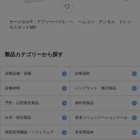
サージセル®・アブソーバブル・ヘ
ヘムコン デンタル ドレッシン
モスタットMD
製品カテゴリーから探す
診療設備・器械
診療器材
診療材料
インプラント・矯正製品
予防・口腔衛生製品
歯科用薬品
白衣・衛生製品
患者コミュニケーションツール
医院管理機器・ソフトウェア
学習用器材