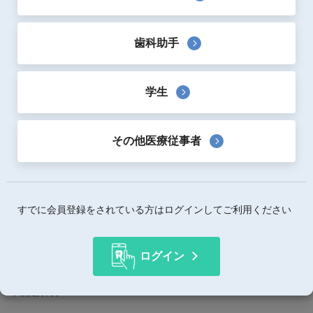
スポンジールは、マッシュルームから抽出・精製された特
許取得の植物性キトサン 100% で構成された製品です。従
歯科助手
来の動物性由来（エビ・カニ等）のキトサンやゼラチン等
の動物性たんぱく質を一切含みません。この植物性へのこ
だわりにより、安定した品質と甲殻類アレルギーのリスク
学生
を低減。高い生体適合性と安全性を両立しています。
スポンジ―ルは、独自のプロトン化技術によりキトサン分
その他医療従事者
子内のアミノ基（-NH2）を正電荷化（-NH3+）させた次
世代素材を採用しています。陽電荷が強化されたスポンジ
―ルは、負の電荷を持つ赤血球との電気的な相互作用
（Interaction）を強力に促進するのが特徴です。抜歯後の
不良肉芽掻爬等によって生じた抜歯窩（抜歯創）におい
すでに会員登録をされている方はログインしてご利用ください
て、血液や唾液を吸収して速やかにゲル化し、組織に密着
して物理的な保護バリアを形成します。
ログイン
製品詳細