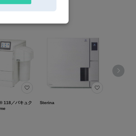
 118／バキュク
Sterina
ルナクレーブ
me