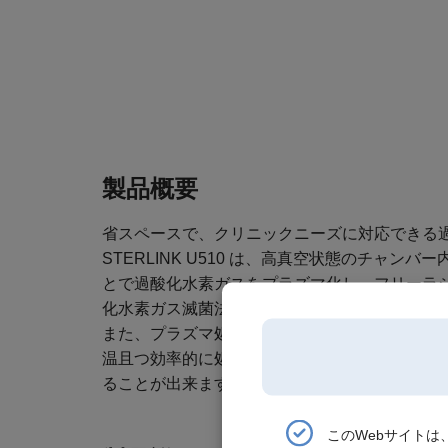
製品概要
省スペースで、クリニックニーズに対応できる
STERLINK U510 は、高真空状態のチャ
とで過酸化水素ガスをプラズマ化し、フリーラジ
化水素ガス滅菌法です。
また、プラズマ処理とエアレーション（空気置
温且つ効率的に処理することが可能であり、処理後は
ることが出来ます。
このWebサイト