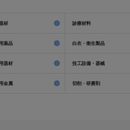
器材
診療材料
用薬品
白衣・衛生製品
用器材
技工設備・器械
用金属
切削・研磨剤