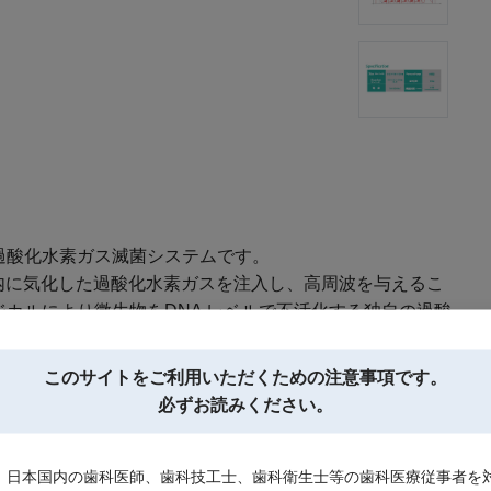
過酸化水素ガス滅菌システムです。
ンバー内に気化した過酸化水素ガスを注入し、高周波を与えるこ
カルにより微生物をDNA レベルで不活化する独自の過酸
換）を組み合わせることで、滅菌後の過酸化水素成分を低
このサイトを
ご利用いただくための注意事項です。
水蒸気(H2O) と酸素(O2) に還元され、安全に排出す
必ずお読みください。
は、日本国内の歯科医師、歯科技工士、歯科衛生士等の歯科医療従事者を