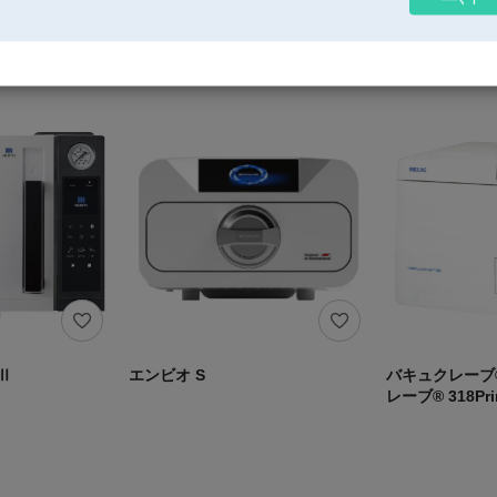
Ⅱ
エンビオ S
バキュクレーブ®
レーブ® 318Pri