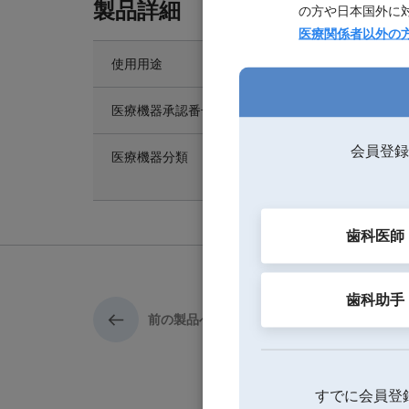
製品詳細
の方や日本国外に
医療関係者以外の
使用用途
過酸化水素ガス滅菌器
医療機器承認番号
306AGBZX00067000
会員登録
医療機器分類
管理医療機器（クラスII
特定保守管理医療機器
歯科医師
歯科助手
前の製品へ
すでに会員登