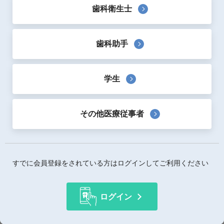
歯科衛生士
2つのLEDライトを異なる角度から照射することで、口腔
内で発生する治療器具の影を減らします。
これにより、明るい術野を確保しながら治療に専念できま
歯科助手
す。
明るいLEDライトを2灯搭載、ライトを下げると自動点灯
して、ライトを上げると自動消灯します。
学生
患者様の口腔内を肉眼で確認したい時に手早く切り替えで
きます。
その他医療従事者
製品詳細
価格詳細情報
○単体セット
すでに会員登録をされている方はログインしてご利用ください
￥148,000-
使用用途
歯科用ルーペ
ログイン
備考
【セット内容】
・シャドーレスライトII（１個）