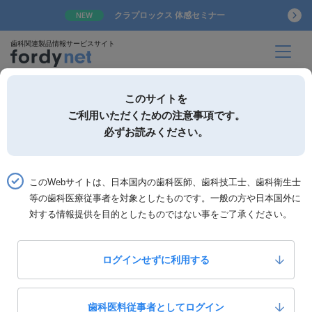
クラプロックス 体感セミナー
NEW
歯科関連製品情報サービスサイト
このサイトを
ご利用いただくための注意事項です。
必ずお読みください。
詳細検索
お気に入り
このWebサイトは、日本国内の歯科医師、歯科技工士、歯科衛生士
ホーム
製品一覧
製品詳細「シャドーレスライトII」
等の歯科医療従事者を対象としたものです。一般の方や日本国外に
対する情報提供を目的としたものではない事をご了承ください。
名南歯科貿易
シャドーレスライトII
ログインせずに利用する
1
いいね！
218,000
定価：
円(税抜)
製品カテゴリー：
診療器材
拡大鏡・シェードライト
歯科医料従事者としてログイン