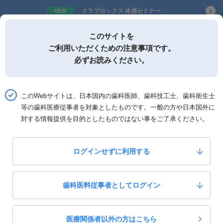
クラプロックス 体感セミナー
NEW
歯科関連製品情報サービスサイト
このサイトを
ご利用いただくための注意事項です。
必ずお読みください。
このWebサイトは、日本国内の歯科医師、歯科技工士、歯科衛生士
詳細検索
お気に入り
等の歯科医療従事者を対象としたものです。一般の方や日本国外に
対する情報提供を目的としたものではない事をご了承ください。
ホーム
インフォネット
インフォネット Vol.543
ログインせずに利用する
2012年11月19日発行
インフォネット - Vol.543
歯科医料従事者としてログイン
PDFをダウンロード
PDF
医療関係者以外の方はこちら