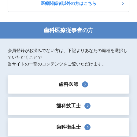
医療関係者以外の方はこちら
顎関節の画像診断
臨床医によるMRI・CT読像の手引き
10,000
定価：
円(税抜)
著者：
阿部伸一、月岡庸之、鷹木雪乃、大谷昌宏、金田
歯科医療従事者の方
隆、箕輪和行
出版社：
医歯薬出版
口腔外科/口腔診断
会員登録がお済みでない方は、下記よりあなたの職種を選択し
ていただくことで
顔貌・骨格・顎関節から導く
当サイトの一部のコンテンツをご覧いただけます。
機能的顔貌主導型インプラント治療
17,000
定価：
円(税抜)
著者：
大谷啓一、鷹木雪乃、古谷忠典、箕輪和行、月岡
歯科医師
康之
出版社：
医歯薬出版
インプラント
歯科技工士
歯科衛生士