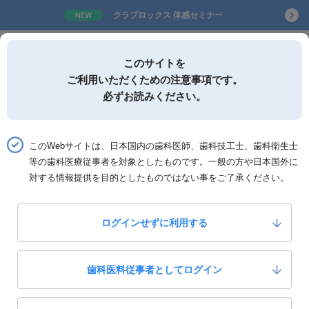
クラプロックス 体感セミナー
NEW
歯科関連製品情報サービスサイト
このサイトを
ご利用いただくための注意事項です。
必ずお読みください。
詳細検索
このWebサイトは、日本国内の歯科医師、歯科技工士、歯科衛生士
お気に入り
等の歯科医療従事者を対象としたものです。一般の方や日本国外に
対する情報提供を目的としたものではない事をご了承ください。
ホーム
著者「箕輪和行」の検索結果
ログインせずに利用する
著者「箕輪和行」の検索結果
2
全
件中 1〜2件を表示
歯科医料従事者としてログイン
並び替え：