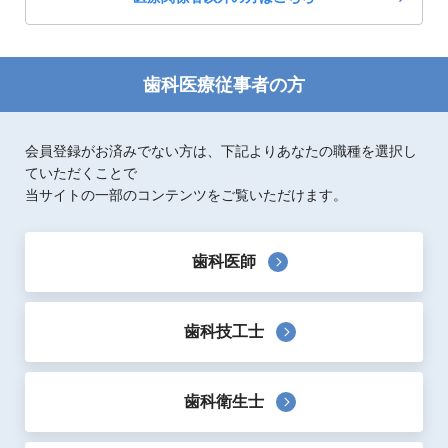
アイコン画像
ファイルを選択
歯科医療従事者の方
会員登録がお済みでない方は、下記よりあなたの職種を選択し
レビュー
ていただくことで
当サイトの一部のコンテンツをご覧いただけます。
投稿される前に必ずお読みください。
歯科医師
本レビューはサイト利用者にとって有益な情報となります。特定の製品
や人物に対する誹謗中傷はお控えください。
禁止事項等につきましては、当サイトの
利用規約
をご確認ください。
掲載につきましては、当サイトの掲載基準に基づき内容を確認させてい
歯科技工士
ただきます。掲載を保証するものではございませんのでご了承くださ
い。
掲載の可否について、当サイトからご連絡させていただくことやお問い
歯科衛生士
合わせへご返信させていただくことはございません。