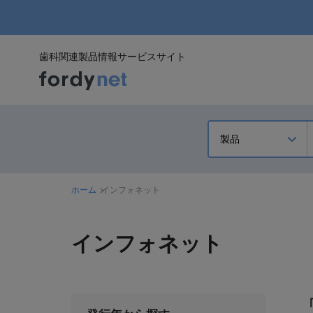
歯科関連製品情報サービスサイト
ホーム
インフォネット
インフォネット