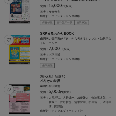
15,000
定価：
円(税抜)
著者：
安東俊夫
出版社：
クインテッセンス出版
保存修復
歯科臨床一般
歯周療法
SRPまるわかりBOOK
歯周病の専門家が「逆」から考えるシンプル・効果的な
トレーニング
7,000
定価：
円(税抜)
著者：
木下淳博
出版社：
クインテッセンス出版
歯周療法
海外文献から紐解く
ペリオの世界
歯周外科治療篇
5,000
定価：
円(税抜)
著者：
大月基弘、大野純一、加藤雄大、倉治竜太郎、小
牧令二、佐野哲也、清水智幸、杉田裕一、沼部幸
博、関野愉
出版社：
デンタルダイヤモンド社