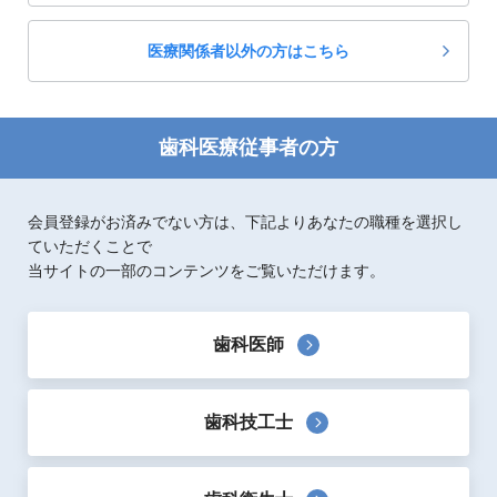
フツーの歯科医院でもムリなくできる
スタートアップ！口腔機能低下症 第2版
医療関係者以外の方はこちら
5,800
定価：
円(税抜)
著者：
松島良次、塚本佳子
出版社：
医歯薬出版
歯科医療従事者の方
歯科臨床一般
歯科衛生士
歯周療法
「治せる」を学べる！ SRP臨床アーカイブ
長谷ますみ流クリニカルメソッド実践編
会員登録がお済みでない方は、下記よりあなたの職種を選択し
6,300
定価：
円(税抜)
ていただくことで
著者：
長谷ますみ、下野正基
当サイトの一部のコンテンツをご覧いただけます。
出版社：
デンタルダイヤモンド社
歯科衛生士
歯周療法
歯科医師
Dr.藤本紙上セミナー
口腔の老化・口腔ケア・摂食嚥下障害のキホン
リハ・栄養・歯科の三位一体に向けて
歯科技工士
4,500
定価：
円(税抜)
著者：
藤本篤士
出版社：
医歯薬出版
予防・メンテナンス
歯科臨床一般
歯科衛生士