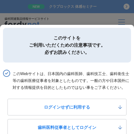
クラプロックス 体感セミナー
NEW
歯科関連製品情報サービスサイト
このサイトを
ご利用いただくための注意事項です。
必ずお読みください。
詳細検索
お気に入り
このWebサイトは、日本国内の歯科医師、歯科技工士、歯科衛生士
ホーム
書籍ジャンル「歯周療法」の検索結果
等の歯科医療従事者を対象としたものです。一般の方や日本国外に
対する情報提供を目的としたものではない事をご了承ください。
書籍ジャンル「歯周療法」の検索結果
ログインせずに利用する
99
全
件中 25〜36件を表示
歯科医料従事者としてログイン
並び替え：