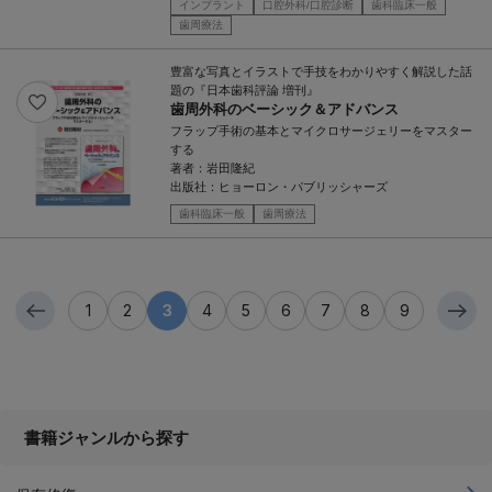
インプラント
口腔外科/口腔診断
歯科臨床一般
歯周療法
豊富な写真とイラストで手技をわかりやすく解説した話
題の『日本歯科評論 増刊』
歯周外科のベーシック＆アドバンス
フラップ手術の基本とマイクロサージェリーをマスター
する
著者：
岩田隆紀
出版社：
ヒョーロン・パブリッシャーズ
歯科臨床一般
歯周療法
1
2
3
4
5
6
7
8
9
書籍ジャンルから探す