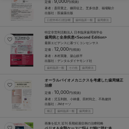
9,000
定価：
円(税抜)
著者：
斎田寛之、鎌田征之、芝多佳彦、福場駿介
出版社：
医歯薬出版
口腔外科/口腔診断
歯科臨床一般
歯周療法
特定非営利活動法人 日本臨床歯周病学会
歯周病と全身疾患<Second Edition>
最新エビデンスに基づくコンセンサス
12,000
定価：
円(税抜)
著者：
木村英隆、築山鉄平
出版社：
デンタルダイヤモンド社
歯科臨床一般
その他
歯周療法
オーラルバイオメカニクスを考慮した歯周矯正
治療
10,000
定価：
円(税抜)
著者：
児玉利朗、小林優、田村利之、不島健持
出版社：
JMオーソ
矯正
歯科臨床一般
歯周療法
画像を拡大 近刊 長期経過症例の治療戦略
ペリオ＆全顎ケースに悩んだ時に読む本