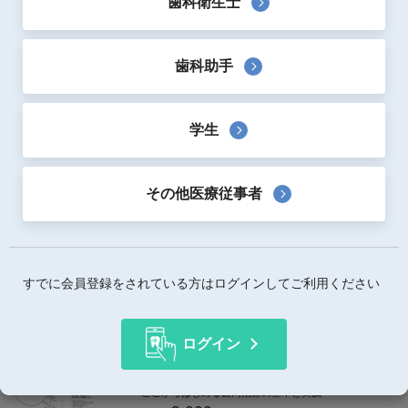
歯科衛生士
歯周療法
月刊「デンタルハイジーン」別冊 臨床の“？”が“！”に変
歯科助手
わる
ペリオ＆インプラントの疑問とエビデンス
3,500
定価：
円(税抜)
学生
著者：
大月基弘
出版社：
医歯薬出版
予防・メンテナンス
インプラント
歯科衛生士
歯周療法
その他医療従事者
歯周治療・インプラント周囲治療のためのEr：
YAGレーザーパーフェクトガイド
―ベーシックから最新アドバンスまで―
19,800
定価：
円(税込)
すでに会員登録をされている方はログインしてご利用ください
著者：
青木章、谷口陽一、水谷幸嗣
出版社：
ヒョーロン・パブリッシャーズ
インプラント
歯科臨床一般
歯周療法
ログイン
新ベーシックペリオ
ここからはじめる歯周治療の基本と実践